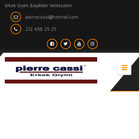
Erkek Giyim Bayilikler Verilecektir
pierrecassi@hotmail.com
212 458 25 25
Ekose Ceket Beyaz gömlek