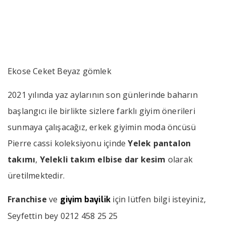
››
››
Ekose Ceket Beyaz gömlek
Anasayfa
Bizden Haberler
Ekose Ceket Beyaz gömlek
2021 yılında yaz aylarının son günlerinde baharın
başlangıcı ile birlikte sizlere farklı giyim önerileri
sunmaya çalışacağız, erkek giyimin moda öncüsü
Pierre cassi koleksiyonu içinde
Yelek pantalon
takımı
,
Yelekli takım elbise
dar kesim
olarak
üretilmektedir.
Franchise
ve
için lütfen bilgi isteyiniz,
giyim bayilik
Seyfettin bey 0212 458 25 25