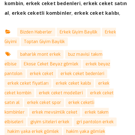
kombin
,
erkek ceket bedenleri
,
erkek ceket satın
al
,
erkek ceketli kombinler
,
erkek ceket kalıbı
,
Bizden Haberler
Erkek Giyim Bayilik
Erkek
Giyimi
Toptan Giyim Bayilik
baharlık mont erkek
buz mavisi takım
elbise
Ekose Ceket Beyaz gömlek
erkek beyaz
pantolon
erkek ceket
erkek ceket bedenleri
erkek ceket fiyatları
erkek ceket kalıbı
erkek
ceket kombin
erkek ceket modelleri
erkek ceket
satın al
erkek ceket spor
erkek ceketli
kombinler
erkek mevsimlik ceket
erkek takım
elbiseleri
giyim siteleri erkek
gri pantolon erkek
hakim yaka erkek gömlek
hakim yaka gömlek