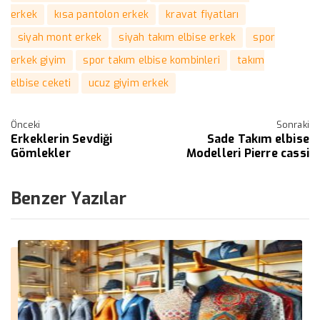
erkek
kısa pantolon erkek
kravat fiyatları
siyah mont erkek
siyah takım elbise erkek
spor
erkek giyim
spor takım elbise kombinleri
takım
elbise ceketi
ucuz giyim erkek
Önceki
Sonraki
Erkeklerin Sevdiği
Sade Takım elbise
Gömlekler
Modelleri Pierre cassi
Benzer Yazılar