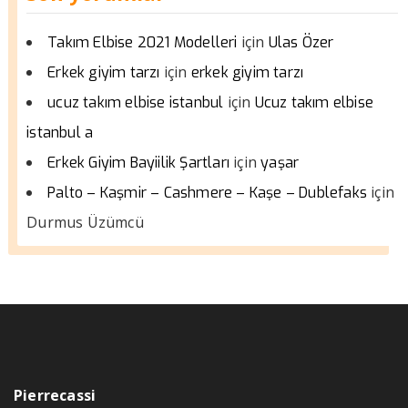
için
Takım Elbise 2021 Modelleri
Ulas Özer
için
Erkek giyim tarzı
erkek giyim tarzı
için
ucuz takım elbise istanbul
Ucuz takım elbise
istanbul a
için
Erkek Giyim Bayiilik Şartları
yaşar
için
Palto – Kaşmir – Cashmere – Kaşe – Dublefaks
Durmus Üzümcü
Pierrecassi