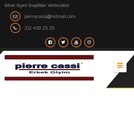
Erkek Giyim Bayilikler Verilecektir
pierrecassi@hotmail.com
212 458 25 25
buz mavisi takım elbise