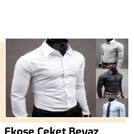
››
buz mavisi takım elbise
Anasayfa
Ekose Ceket Beyaz