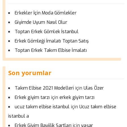
Erkekler İçin Moda Gömlekler
Giyimde Uyum Nasıl Olur
Toptan Erkek Gömlek İstanbul
Erkek Gömleği İmalatı Toptan Satış
Toptan Erkek Takım Elbise İmalatı
Son yorumlar
için
Takım Elbise 2021 Modelleri
Ulas Özer
için
Erkek giyim tarzı
erkek giyim tarzı
için
ucuz takım elbise istanbul
Ucuz takım elbise
istanbul a
için
Erkek Giyim Bayiilik Şartları
yaşar