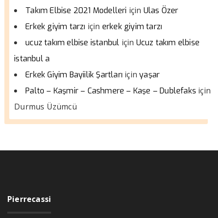
için
Takım Elbise 2021 Modelleri
Ulas Özer
için
Erkek giyim tarzı
erkek giyim tarzı
için
ucuz takım elbise istanbul
Ucuz takım elbise
istanbul a
için
Erkek Giyim Bayiilik Şartları
yaşar
için
Palto – Kaşmir – Cashmere – Kaşe – Dublefaks
Durmus Üzümcü
Pierrecassi