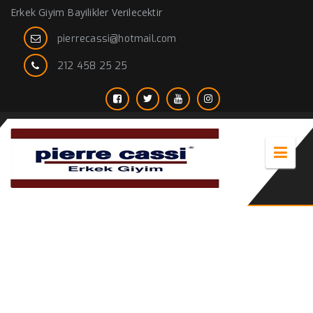
Erkek Giyim Bayilikler Verilecektir
pierrecassi@hotmail.com
212 458 25 25
erkek ceket satın al