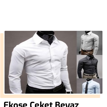
››
erkek ceket satın al
Anasayfa
Ekose Ceket Beyaz