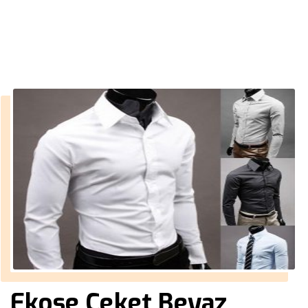
››
hakim yaka gömlek erkek
Anasayfa
Ekose Ceket Beyaz