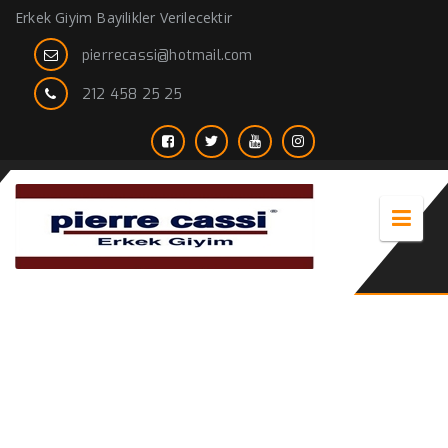
Erkek Giyim Bayilikler Verilecektir
pierrecassi@hotmail.com
212 458 25 25
hakim yaka gömlek erkek