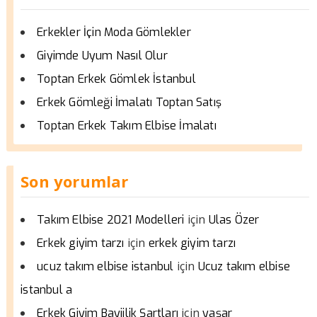
Erkekler İçin Moda Gömlekler
Giyimde Uyum Nasıl Olur
Toptan Erkek Gömlek İstanbul
Erkek Gömleği İmalatı Toptan Satış
Toptan Erkek Takım Elbise İmalatı
Son yorumlar
için
Takım Elbise 2021 Modelleri
Ulas Özer
için
Erkek giyim tarzı
erkek giyim tarzı
için
ucuz takım elbise istanbul
Ucuz takım elbise
istanbul a
için
Erkek Giyim Bayiilik Şartları
yaşar