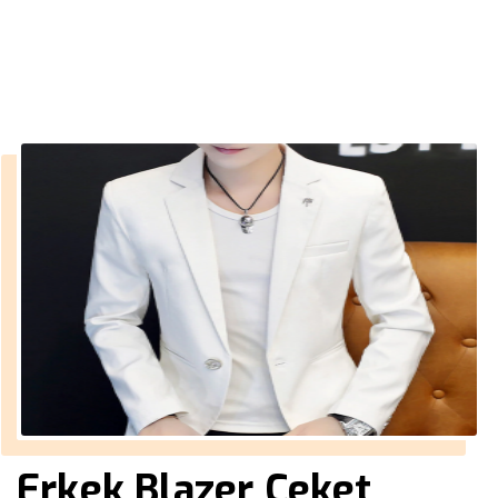
››
erkek ceket spor
Anasayfa
Erkek Blazer Ceket