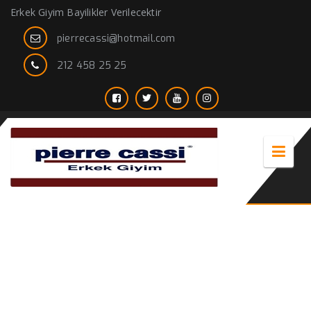
Erkek Giyim Bayilikler Verilecektir
pierrecassi@hotmail.com
212 458 25 25
erkek ceket spor