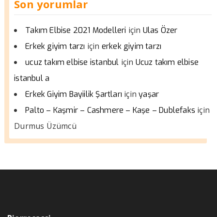
Son yorumlar
için
Takım Elbise 2021 Modelleri
Ulas Özer
için
Erkek giyim tarzı
erkek giyim tarzı
için
ucuz takım elbise istanbul
Ucuz takım elbise
istanbul a
için
Erkek Giyim Bayiilik Şartları
yaşar
için
Palto – Kaşmir – Cashmere – Kaşe – Dublefaks
Durmus Üzümcü