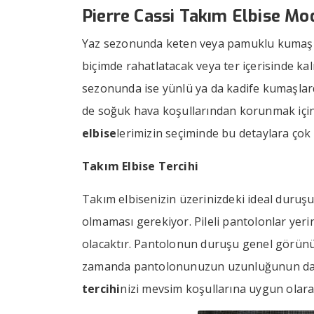
Pierre Cassi Takım Elbise Mod
Yaz sezonunda keten veya pamuklu kumaşlar i
biçimde rahatlatacak veya ter içerisinde 
sezonunda ise yünlü ya da kadife kumaşlar
de soğuk hava koşullarından korunmak için 
elbise
lerimizin seçiminde bu detaylara çok
Takım Elbise Tercihi
Takım elbisenizin üzerinizdeki ideal duruş
olmaması gerekiyor. Pileli pantolonlar yeri
olacaktır. Pantolonun duruşu genel görünüm
zamanda pantolonunuzun uzunluğunun da 
tercihi
nizi mevsim koşullarına uygun olarak