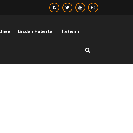
chise
Bizden Haberler
İletişim
››
››
Pierre Cassi Takım Elbise Modelleri
sayfa
Bizden Haberler