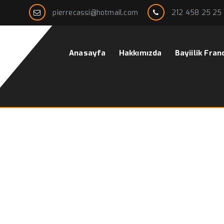
pierrecassi@hotmail.com
212 458 25 25
Anasayfa
Hakkımızda
Bayiilik Fran
ise Modelleri
Ana