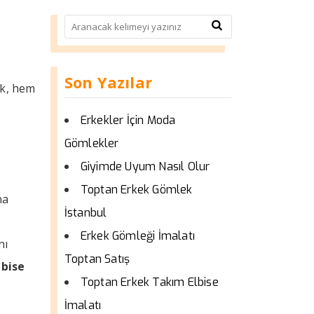
Son Yazılar
ık, hem
Erkekler İçin Moda
Gömlekler
Giyimde Uyum Nasıl Olur
Toptan Erkek Gömlek
na
İstanbul
Erkek Gömleği İmalatı
nı
Toptan Satış
bise
Toptan Erkek Takım Elbise
İmalatı