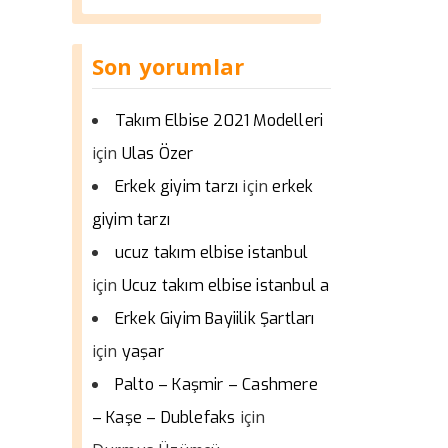
Son yorumlar
Takım Elbise 2021 Modelleri
için
Ulas Özer
için
Erkek giyim tarzı
erkek
giyim tarzı
ucuz takım elbise istanbul
için
Ucuz takım elbise istanbul a
Erkek Giyim Bayiilik Şartları
için
yaşar
Palto – Kaşmir – Cashmere
için
– Kaşe – Dublefaks