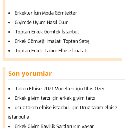
Erkekler İçin Moda Gömlekler
Giyimde Uyum Nasıl Olur
Toptan Erkek Gömlek İstanbul
Erkek Gömleği İmalatı Toptan Satış
Toptan Erkek Takım Elbise İmalatı
Son yorumlar
için
Takım Elbise 2021 Modelleri
Ulas Özer
için
Erkek giyim tarzı
erkek giyim tarzı
için
ucuz takım elbise istanbul
Ucuz takım elbise
istanbul a
için
Erkek Giyim Bayiilik Şartları
yaşar