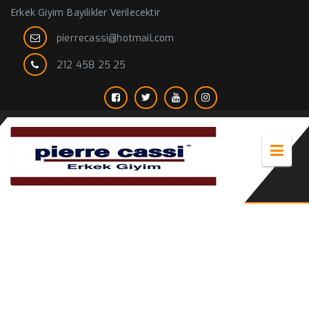
Erkek Giyim Bayilikler Verilecektir
pierrecassi@hotmail.com
212 458 25 25
2019 takım elbise