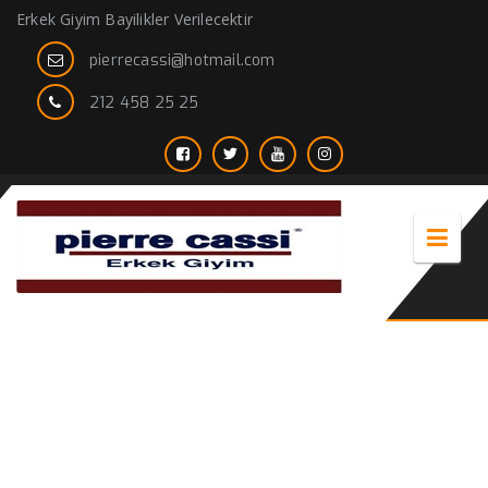
Erkek Giyim Bayilikler Verilecektir
pierrecassi@hotmail.com
212 458 25 25
Blazer Ceket – Erkek Tek