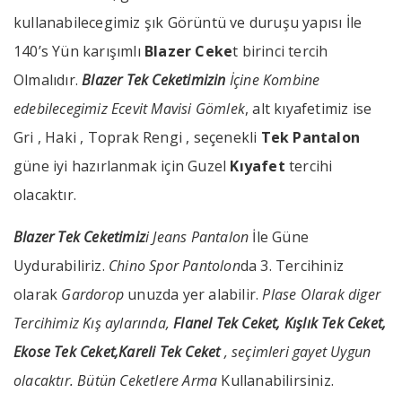
kullanabilecegimiz şık Görüntü ve duruşu yapısı İle
140’s Yün karışımlı
Blazer Ceke
t birinci tercih
Olmalıdır.
Blazer Tek Ceketimizin
İçine Kombine
edebilecegimiz
Ecevit Mavisi Gömlek
, alt kıyafetimiz ise
Gri , Haki , Toprak Rengi , seçenekli
Tek Pantalon
güne iyi hazırlanmak için Guzel
Kıyafet
tercihi
olacaktır.
Blazer Tek Ceketimiz
i
Jeans Pantalon
İle Güne
Uydurabiliriz.
Chino Spor Pantolon
da 3. Tercihiniz
olarak
Gardorop
unuzda yer alabilir.
Plase Olarak diger
Tercihimiz Kış aylarında,
Flanel Tek Ceket, Kışlık Tek Ceket,
Ekose Tek Ceket,Kareli Tek Ceket
, seçimleri gayet Uygun
olacaktır.
Bütün Ceketlere
Arma
Kullanabilirsiniz.