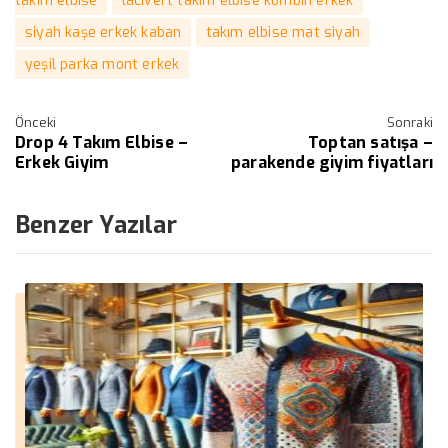
takım elbise
lacivert takım elbise kombin erkek
siyah kaşe erkek kaban
takım elbise mat siyah
yeşil parka mont erkek
Önceki
Sonraki
Drop 4 Takım Elbise –
Toptan satışa –
Erkek Giyim
parakende giyim fiyatları
Benzer Yazılar