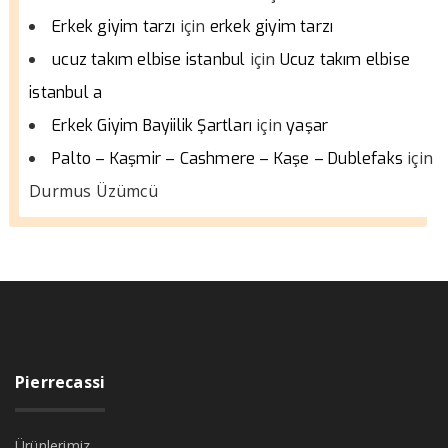
için
Erkek giyim tarzı
erkek giyim tarzı
için
ucuz takım elbise istanbul
Ucuz takım elbise
istanbul a
için
Erkek Giyim Bayiilik Şartları
yaşar
için
Palto – Kaşmir – Cashmere – Kaşe – Dublefaks
Durmus Üzümcü
Pierrecassi
Ürünlerimiz