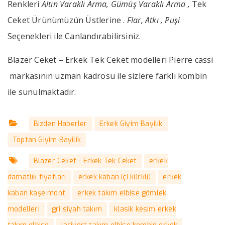
Renkleri
Altın Varaklı Arma, Gümüş Varaklı Arma ,
Tek
Ceket Ürünümüzün Üstlerine .
Flar, Atkı , Puşi
Seçenekleri ile Canlandırabilirsiniz.
Blazer Ceket – Erkek Tek Ceket modelleri Pierre cassi
markasının uzman kadrosu ile sizlere farklı kombin
ile sunulmaktadır.
Bizden Haberler
Erkek Giyim Bayilik
Toptan Giyim Bayilik
Blazer Ceket - Erkek Tek Ceket
erkek
damatlık fiyatları
erkek kaban içi kürklü
erkek
kaban kaşe mont
erkek takım elbise gömlek
modelleri
gri siyah takım
klasik kesim erkek