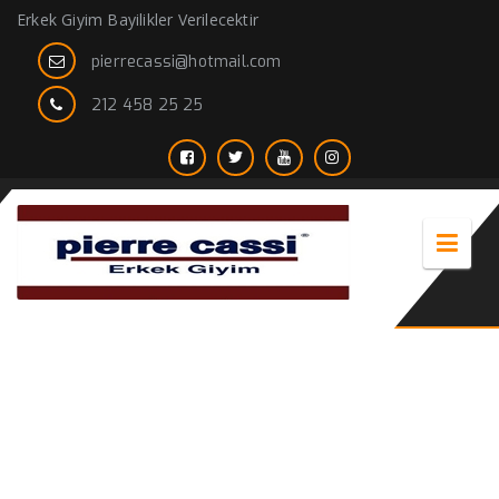
Erkek Giyim Bayilikler Verilecektir
pierrecassi@hotmail.com
212 458 25 25
erkek kaban içi kürklü