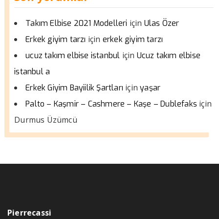
için
Takım Elbise 2021 Modelleri
Ulas Özer
için
Erkek giyim tarzı
erkek giyim tarzı
için
ucuz takım elbise istanbul
Ucuz takım elbise
istanbul a
için
Erkek Giyim Bayiilik Şartları
yaşar
için
Palto – Kaşmir – Cashmere – Kaşe – Dublefaks
Durmus Üzümcü
Pierrecassi