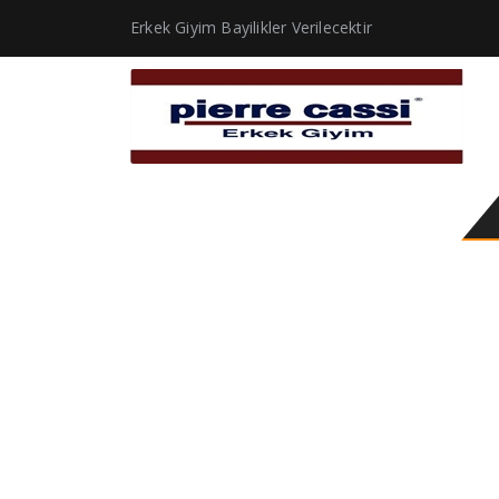
Erkek Giyim Bayilikler Verilecektir
yeşil parka mont erke