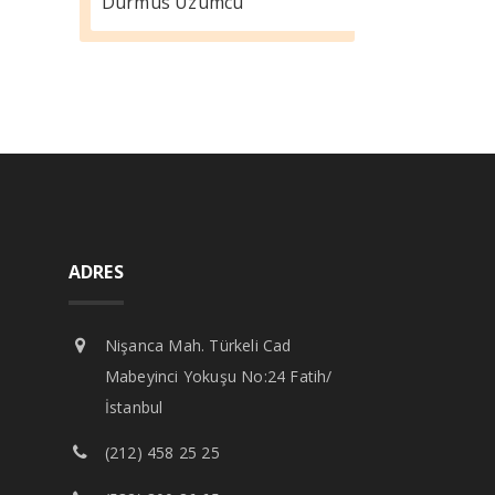
Durmus Üzümcü
ADRES
Nişanca Mah. Türkeli Cad
Mabeyinci Yokuşu No:24 Fatih/
İstanbul
(212) 458 25 25