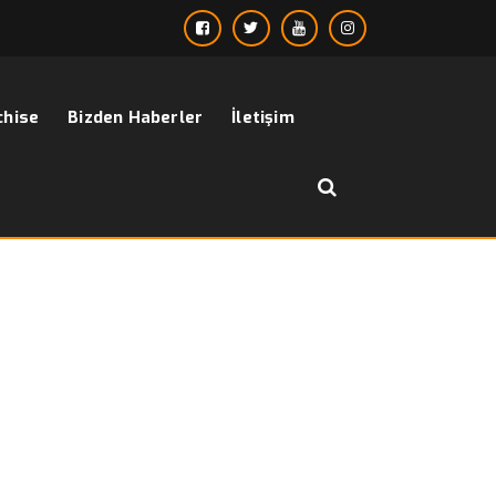
chise
Bizden Haberler
İletişim
››
yeşil parka mont erkek
Anasayfa