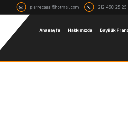
pierrecassi@hotmail.com
212 458 25 25
Anasayfa
Hakkımızda
Bayiilik Fran
k