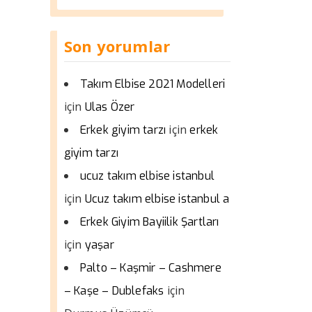
Son yorumlar
Takım Elbise 2021 Modelleri
için
Ulas Özer
için
Erkek giyim tarzı
erkek
giyim tarzı
ucuz takım elbise istanbul
için
Ucuz takım elbise istanbul a
Erkek Giyim Bayiilik Şartları
için
yaşar
Palto – Kaşmir – Cashmere
için
– Kaşe – Dublefaks