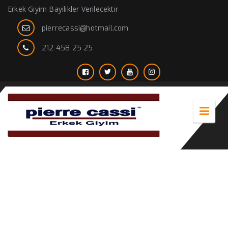
Erkek Giyim Bayilikler Verilecektir
pierrecassi@hotmail.com
212 458 25 25
takım elbise mat siyah