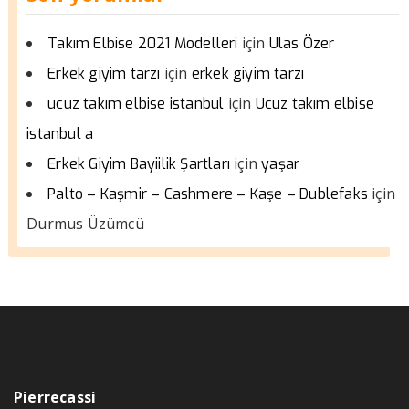
için
Takım Elbise 2021 Modelleri
Ulas Özer
için
Erkek giyim tarzı
erkek giyim tarzı
için
ucuz takım elbise istanbul
Ucuz takım elbise
istanbul a
için
Erkek Giyim Bayiilik Şartları
yaşar
için
Palto – Kaşmir – Cashmere – Kaşe – Dublefaks
Durmus Üzümcü
Pierrecassi