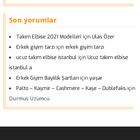
Son yorumlar
için
Takım Elbise 2021 Modelleri
Ulas Özer
için
Erkek giyim tarzı
erkek giyim tarzı
için
ucuz takım elbise istanbul
Ucuz takım elbise
istanbul a
için
Erkek Giyim Bayiilik Şartları
yaşar
için
Palto – Kaşmir – Cashmere – Kaşe – Dublefaks
Durmus Üzümcü