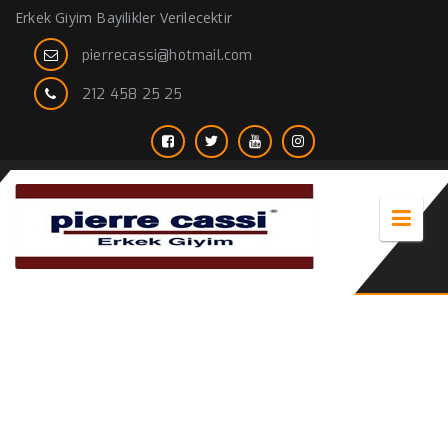
Erkek Giyim Bayilikler Verilecektir
pierrecassi@hotmail.com
212 458 25 25
Modanın İsmi Erkek giyimde