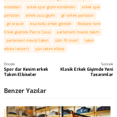
modelleri
erkek spor giyim kombinleri
erkek spor
pantolon
erkek ucuz giyim
gri erkek pantolon
gri kravat
kısa kollu erkek gömlek
Modanın İsmi
Erkek giyimde Pierre Cassi
parlament mavisi takım
parlement mavisi takım
slim fit mont
takım
elbise lacivert
yün takım elbise
Önceki
Sonraki
Spor dar Kesim erkek
Klasik Erkek Giyimde Yeni
Takım Elbiseler
Tasarımlar
Benzer Yazılar