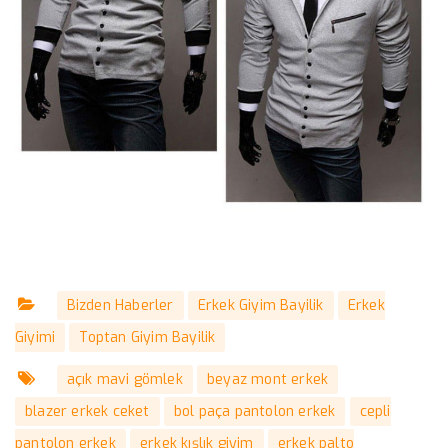
Bizden Haberler
Erkek Giyim Bayilik
Erkek
Giyimi
Toptan Giyim Bayilik
açık mavi gömlek
beyaz mont erkek
blazer erkek ceket
bol paça pantolon erkek
cepli
pantolon erkek
erkek kışlık giyim
erkek palto