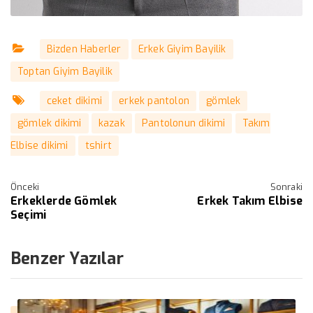
Bizden Haberler
Erkek Giyim Bayilik
Toptan Giyim Bayilik
ceket dikimi
erkek pantolon
gömlek
gömlek dikimi
kazak
Pantolonun dikimi
Takım
Elbise dikimi
tshirt
Önceki
Sonraki
Erkeklerde Gömlek
Erkek Takım Elbise
Seçimi
Benzer Yazılar