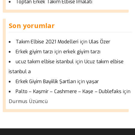
Toptan Erkek Takım Elbise İmalatı
Son yorumlar
için
Takım Elbise 2021 Modelleri
Ulas Özer
için
Erkek giyim tarzı
erkek giyim tarzı
için
ucuz takım elbise istanbul
Ucuz takım elbise
istanbul a
için
Erkek Giyim Bayiilik Şartları
yaşar
için
Palto – Kaşmir – Cashmere – Kaşe – Dublefaks
Durmus Üzümcü