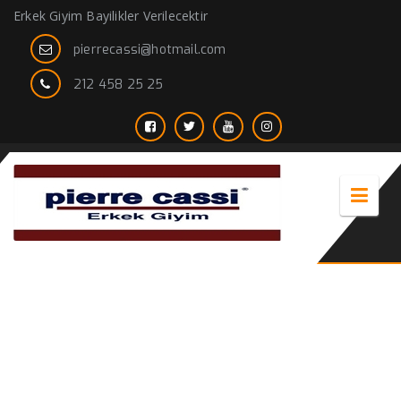
Erkek Giyim Bayilikler Verilecektir
pierrecassi@hotmail.com
212 458 25 25
Erkek Pantolon