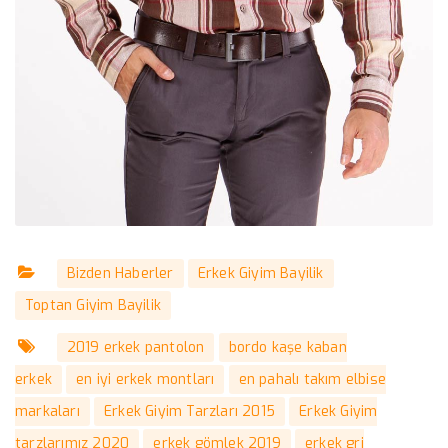
Bizden Haberler
Erkek Giyim Bayilik
Toptan Giyim Bayilik
2019 erkek pantolon
bordo kaşe kaban
erkek
en iyi erkek montları
en pahalı takım elbise
markaları
Erkek Giyim Tarzları 2015
Erkek Giyim
tarzlarımız 2020
erkek gömlek 2019
erkek gri