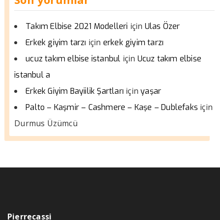
için
Takım Elbise 2021 Modelleri
Ulas Özer
için
Erkek giyim tarzı
erkek giyim tarzı
için
ucuz takım elbise istanbul
Ucuz takım elbise
istanbul a
için
Erkek Giyim Bayiilik Şartları
yaşar
için
Palto – Kaşmir – Cashmere – Kaşe – Dublefaks
Durmus Üzümcü
Pierrecassi