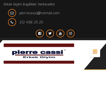
Erkek Giyim Bayilikler Verilecektir
pierrecassi@hotmail.com
212 458 25 25
Erkek Giyim tarzlarımız