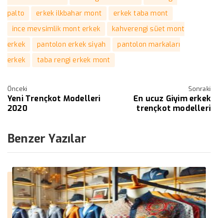
palto
erkek ilkbahar mont
erkek taba mont
ince mevsimlik mont erkek
kahverengi süet mont
erkek
pantolon erkek siyah
pantolon markaları
erkek
taba rengi erkek mont
Önceki
Sonraki
Yeni Trençkot Modelleri
En ucuz Giyim erkek
2020
trençkot modelleri
Benzer Yazılar