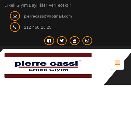
Erkek Giyim Bayilikler Verilecektir
pierrecassi@hotmail.com
212 458 25 25
Erkek Giyim tarzlarımız 2020