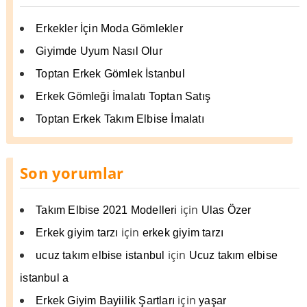
Erkekler İçin Moda Gömlekler
Giyimde Uyum Nasıl Olur
Toptan Erkek Gömlek İstanbul
Erkek Gömleği İmalatı Toptan Satış
Toptan Erkek Takım Elbise İmalatı
Son yorumlar
için
Takım Elbise 2021 Modelleri
Ulas Özer
için
Erkek giyim tarzı
erkek giyim tarzı
için
ucuz takım elbise istanbul
Ucuz takım elbise
istanbul a
için
Erkek Giyim Bayiilik Şartları
yaşar