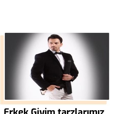
››
kahverengi süet mont erkek
Anasayfa
Erkek Giyim tarzlarımız