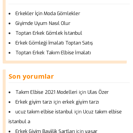
Erkekler İçin Moda Gömlekler
Giyimde Uyum Nasıl Olur
Toptan Erkek Gömlek İstanbul
Erkek Gömleği İmalatı Toptan Satış
Toptan Erkek Takım Elbise İmalatı
Son yorumlar
için
Takım Elbise 2021 Modelleri
Ulas Özer
için
Erkek giyim tarzı
erkek giyim tarzı
için
ucuz takım elbise istanbul
Ucuz takım elbise
istanbul a
için
Erkek Giyim Bayiilik Şartları
yaşar