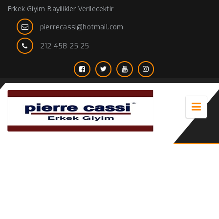
Erkek Giyim Bayilikler Verilecektir
pierrecassi@hotmail.com
212 458 25 25
kahverengi süet mont erkek