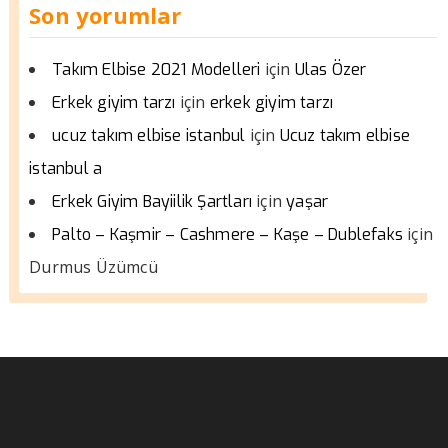
Son yorumlar
için
Takım Elbise 2021 Modelleri
Ulas Özer
için
Erkek giyim tarzı
erkek giyim tarzı
için
ucuz takım elbise istanbul
Ucuz takım elbise
istanbul a
için
Erkek Giyim Bayiilik Şartları
yaşar
için
Palto – Kaşmir – Cashmere – Kaşe – Dublefaks
Durmus Üzümcü