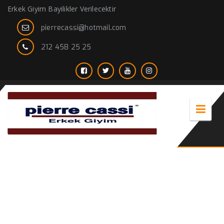
Erkek Giyim Bayilikler Verilecektir
pierrecassi@hotmail.com
212 458 25 25
Damatlık Elbise Seçiminde