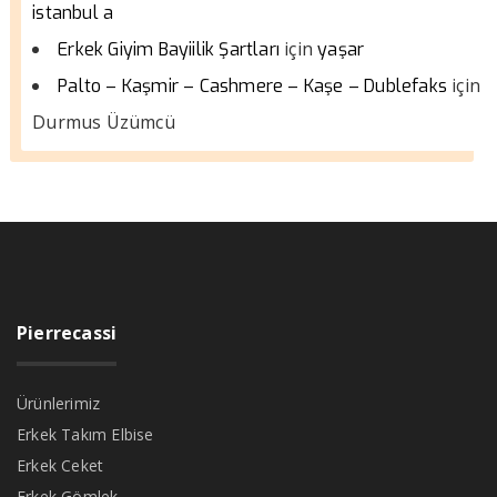
istanbul a
için
Erkek Giyim Bayiilik Şartları
yaşar
için
Palto – Kaşmir – Cashmere – Kaşe – Dublefaks
Durmus Üzümcü
Pierrecassi
Ürünlerimiz
Erkek Takım Elbise
Erkek Ceket
Erkek Gömlek