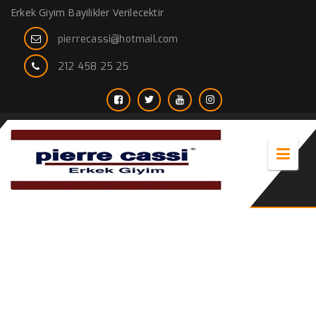
Erkek Giyim Bayilikler Verilecektir
pierrecassi@hotmail.com
212 458 25 25
siyah damatlık takım elbise