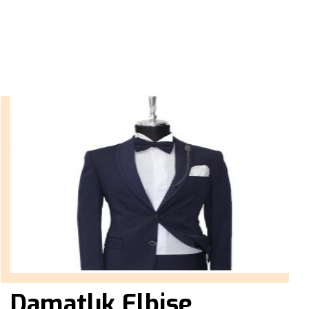
››
siyah damatlık takım elbise
Anasayfa
Damatlık Elbise