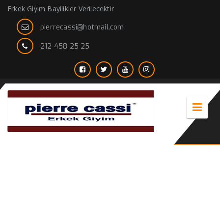
Erkek Giyim Bayilikler Verilecektir
pierrecassi@hotmail.com
212 458 25 25
giyim bayilik alma