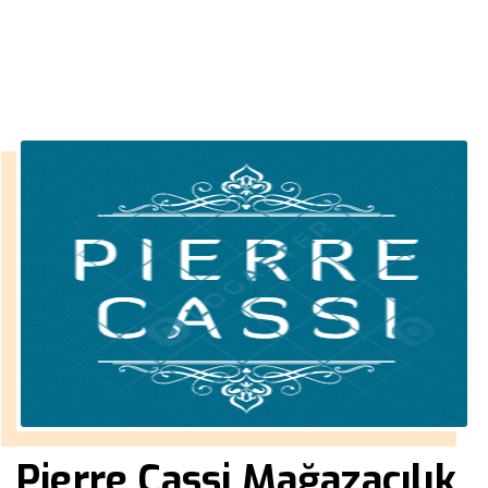
››
giyim bayilik alma
Anasayfa
Pierre Cassi Mağazacılık