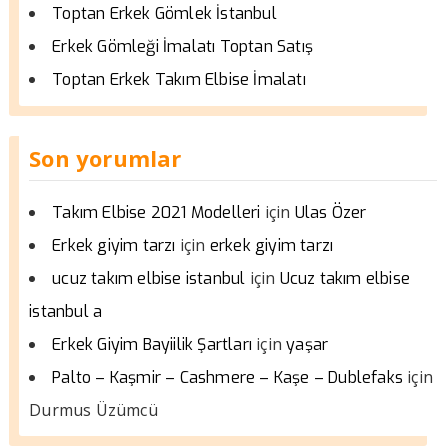
Toptan Erkek Gömlek İstanbul
Erkek Gömleği İmalatı Toptan Satış
Toptan Erkek Takım Elbise İmalatı
Son yorumlar
için
Takım Elbise 2021 Modelleri
Ulas Özer
için
Erkek giyim tarzı
erkek giyim tarzı
için
ucuz takım elbise istanbul
Ucuz takım elbise
istanbul a
için
Erkek Giyim Bayiilik Şartları
yaşar
için
Palto – Kaşmir – Cashmere – Kaşe – Dublefaks
Durmus Üzümcü