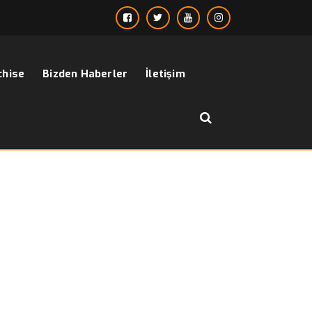
chise
Bizden Haberler
İletişim
››
››
Çocuk Takım Elbise 140’s Yelekli
sayfa
Bizden Haberler