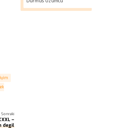
Durmus Üzümcü
iyim
ek
Sonraki
XXXL –
 degil