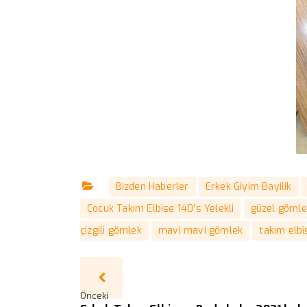
Bizden Haberler
Erkek Giyim Bayilik
Çocuk Takım Elbise 140's Yelekli
güzel gömle
çizgili gömlek
mavi mavi gömlek
takım elb
Önceki