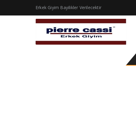
Erkek Giyim Bayilikler Verilecektir
Çocuk Takım Elbise 140