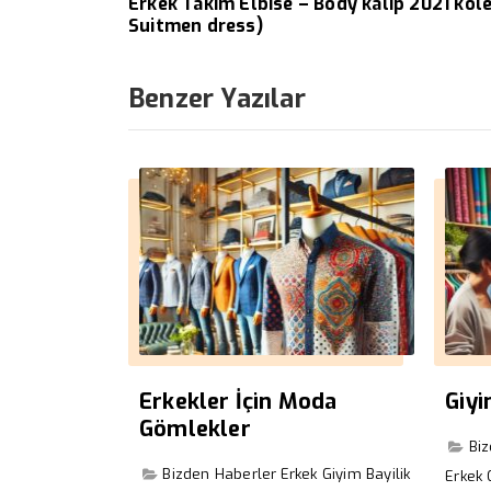
Erkek Takım Elbise – Body kalıp 2021 kol
Suitmen dress)
Benzer Yazılar
Erkekler İçin Moda
Giy
Gömlekler
Bi
Bizden Haberler
Erkek Giyim Bayilik
Erkek 