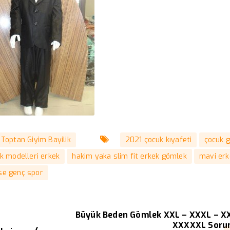
Toptan Giyim Bayilik
2021 çocuk kıyafeti
çocuk g
k modelleri erkek
hakim yaka slim fit erkek gömlek
mavi erk
ise genç spor
Büyük Beden Gömlek XXL – XXXL – X
XXXXXL Sorun