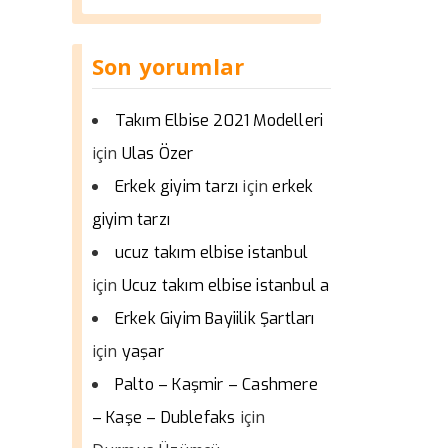
Son yorumlar
Takım Elbise 2021 Modelleri
için
Ulas Özer
için
Erkek giyim tarzı
erkek
giyim tarzı
ucuz takım elbise istanbul
için
Ucuz takım elbise istanbul a
Erkek Giyim Bayiilik Şartları
için
yaşar
Palto – Kaşmir – Cashmere
için
– Kaşe – Dublefaks