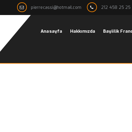
pierrecassi@hotmail.com
212 458 25 25
Anasayfa
Hakkımızda
Bayiilik Fran
’s Yelekli
Ana