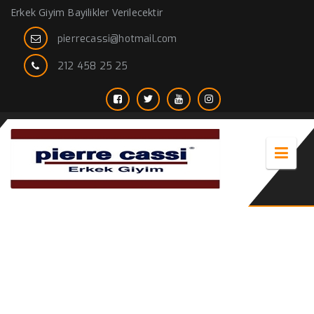
Erkek Giyim Bayilikler Verilecektir
pierrecassi@hotmail.com
212 458 25 25
mavi erkek çizgili gömlek