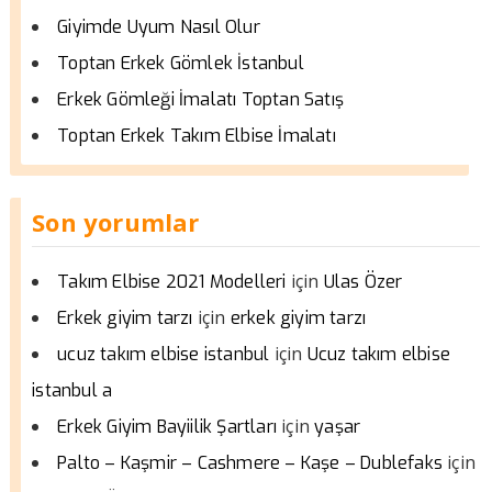
Giyimde Uyum Nasıl Olur
Toptan Erkek Gömlek İstanbul
Erkek Gömleği İmalatı Toptan Satış
Toptan Erkek Takım Elbise İmalatı
Son yorumlar
için
Takım Elbise 2021 Modelleri
Ulas Özer
için
Erkek giyim tarzı
erkek giyim tarzı
için
ucuz takım elbise istanbul
Ucuz takım elbise
istanbul a
için
Erkek Giyim Bayiilik Şartları
yaşar
için
Palto – Kaşmir – Cashmere – Kaşe – Dublefaks