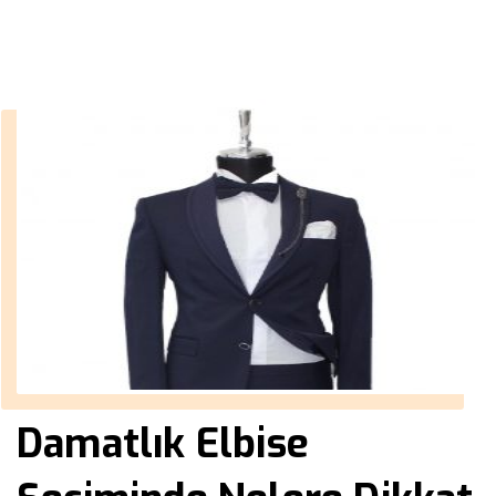
››
››
Mart
Anasayfa
2019
Damatlık Elbise