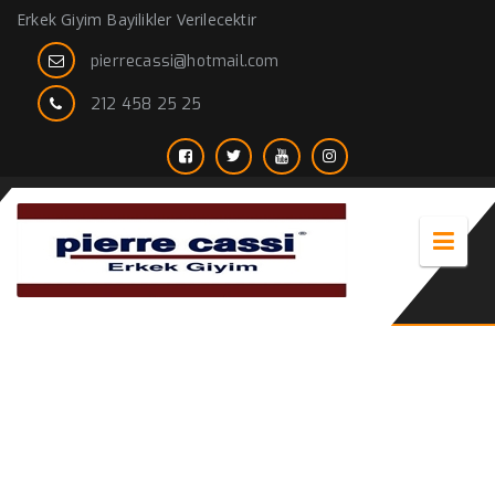
Erkek Giyim Bayilikler Verilecektir
pierrecassi@hotmail.com
212 458 25 25