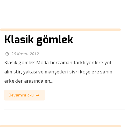
››
››
Kasım
Anasayfa
2012
Klasik gömlek
26 Kasım 2012
Klasik gömlek Moda herzaman farkli yonlere yol
almistir, yakası ve manşetleri sivri köşelere sahip
erkekler arasında en...
Devamını oku