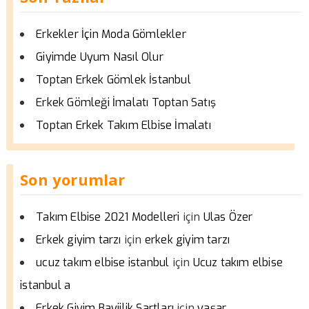
Erkekler İçin Moda Gömlekler
Giyimde Uyum Nasıl Olur
Toptan Erkek Gömlek İstanbul
Erkek Gömleği İmalatı Toptan Satış
Toptan Erkek Takım Elbise İmalatı
Son yorumlar
için
Takım Elbise 2021 Modelleri
Ulas Özer
için
Erkek giyim tarzı
erkek giyim tarzı
için
ucuz takım elbise istanbul
Ucuz takım elbise
istanbul a
için
Erkek Giyim Bayiilik Şartları
yaşar