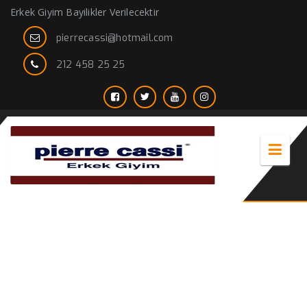
Erkek Giyim Bayilikler Verilecektir
pierrecassi@hotmail.com
212 458 25 25
2020 – 2021 Erkek giyim