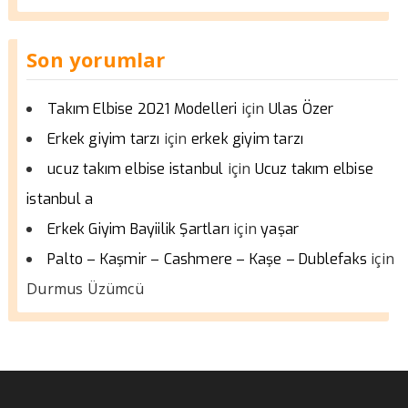
Son yorumlar
için
Takım Elbise 2021 Modelleri
Ulas Özer
için
Erkek giyim tarzı
erkek giyim tarzı
için
ucuz takım elbise istanbul
Ucuz takım elbise
istanbul a
için
Erkek Giyim Bayiilik Şartları
yaşar
için
Palto – Kaşmir – Cashmere – Kaşe – Dublefaks
Durmus Üzümcü