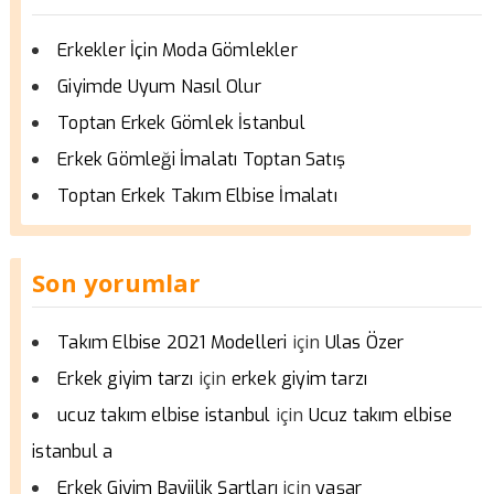
Erkekler İçin Moda Gömlekler
Giyimde Uyum Nasıl Olur
Toptan Erkek Gömlek İstanbul
Erkek Gömleği İmalatı Toptan Satış
Toptan Erkek Takım Elbise İmalatı
Son yorumlar
için
Takım Elbise 2021 Modelleri
Ulas Özer
için
Erkek giyim tarzı
erkek giyim tarzı
için
ucuz takım elbise istanbul
Ucuz takım elbise
istanbul a
için
Erkek Giyim Bayiilik Şartları
yaşar