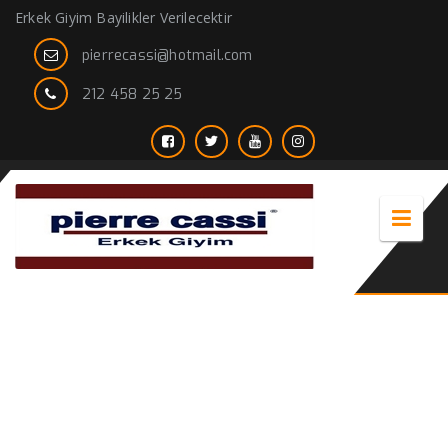
Erkek Giyim Bayilikler Verilecektir
pierrecassi@hotmail.com
212 458 25 25
ucuz erkek blazer ceket