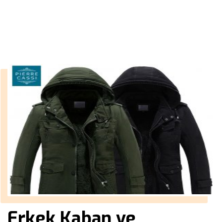
››
ucuz erkek blazer ceket
Anasayfa
Erkek Kaban ve