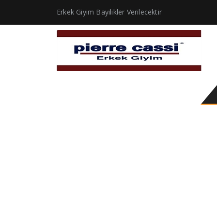
Erkek Giyim Bayilikler Verilecektir
Topta Erkek Giyimi İst