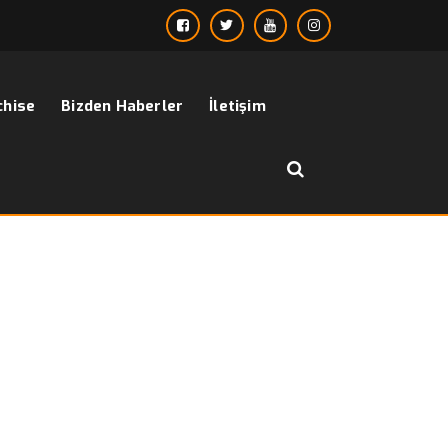
chise
Bizden Haberler
İletişim
››
Topta Erkek Giyimi İstanbul
Anasayfa