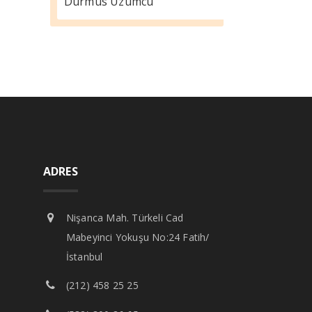
Durmus Üzümcü
ADRES
Nişanca Mah. Türkeli Cad
Mabeyinci Yokuşu No:24 Fatih/
İstanbul
(212) 458 25 25