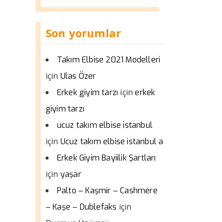
Son yorumlar
Takım Elbise 2021 Modelleri
için
Ulas Özer
için
Erkek giyim tarzı
erkek
giyim tarzı
ucuz takım elbise istanbul
için
Ucuz takım elbise istanbul a
Erkek Giyim Bayiilik Şartları
için
yaşar
Palto – Kaşmir – Cashmere
için
– Kaşe – Dublefaks