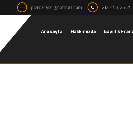
pierrecassi@hotmail.com
212 458 25 25
Anasayfa
Hakkımızda
Bayiilik Fran
anbul