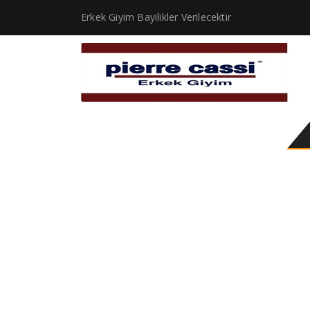
Erkek Giyim Bayilikler Verilecektir
takım elbise üstü