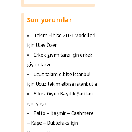
Son yorumlar
Takım Elbise 2021 Modelleri
için
Ulas Özer
için
Erkek giyim tarzı
erkek
giyim tarzı
ucuz takım elbise istanbul
için
Ucuz takım elbise istanbul a
Erkek Giyim Bayiilik Şartları
için
yaşar
Palto – Kaşmir – Cashmere
için
– Kaşe – Dublefaks