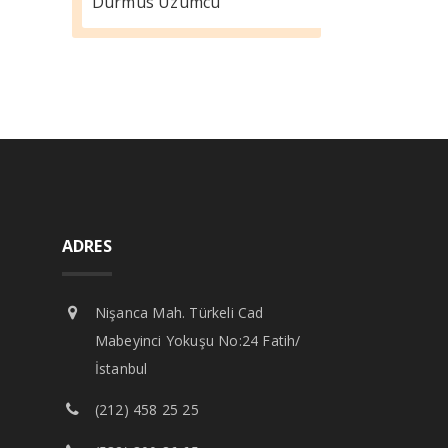
Durmus Üzümcü
ADRES
Nişanca Mah. Türkeli Cad
Mabeyinci Yokuşu No:24 Fatih/
İstanbul
(212) 458 25 25