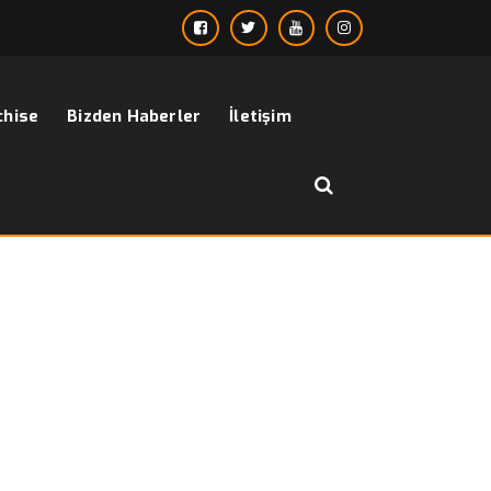
chise
Bizden Haberler
İletişim
››
takım elbise üstü
Anasayfa