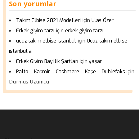
Son yorumlar
için
Takım Elbise 2021 Modelleri
Ulas Özer
için
Erkek giyim tarzı
erkek giyim tarzı
için
ucuz takım elbise istanbul
Ucuz takım elbise
istanbul a
için
Erkek Giyim Bayiilik Şartları
yaşar
için
Palto – Kaşmir – Cashmere – Kaşe – Dublefaks
Durmus Üzümcü