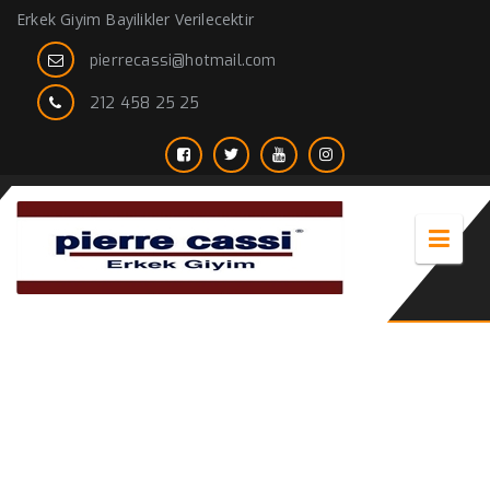
Erkek Giyim Bayilikler Verilecektir
pierrecassi@hotmail.com
212 458 25 25
Suit men