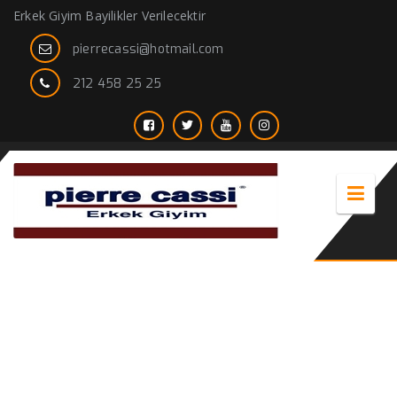
Erkek Giyim Bayilikler Verilecektir
pierrecassi@hotmail.com
212 458 25 25
Spor dar Kesim erkek Takım