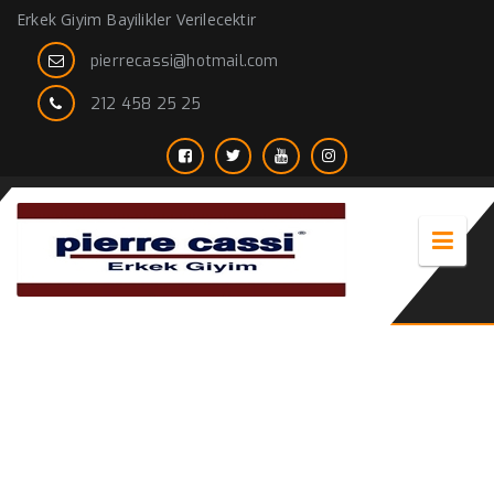
Erkek Giyim Bayilikler Verilecektir
pierrecassi@hotmail.com
212 458 25 25
rugan kemer