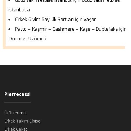
ucuz takım elbise istanbul
Ucuz takım elbise
istanbul a
için
Erkek Giyim Bayiilik Şartları
yaşar
için
Palto – Kaşmir – Cashmere – Kaşe – Dublefaks
Durmus Üzümcü
Pierrecassi
Ürünlerimiz
Erkek Takım Elbise
Erkek Ceket