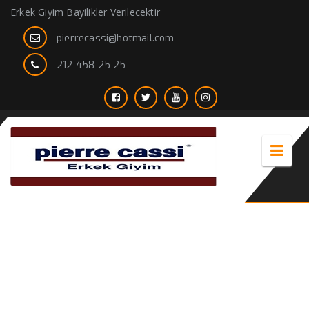
Erkek Giyim Bayilikler Verilecektir
pierrecassi@hotmail.com
212 458 25 25
mont çeşitleri bay