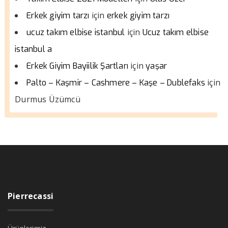
için
Erkek giyim tarzı
erkek giyim tarzı
için
ucuz takım elbise istanbul
Ucuz takım elbise
istanbul a
için
Erkek Giyim Bayiilik Şartları
yaşar
için
Palto – Kaşmir – Cashmere – Kaşe – Dublefaks
Durmus Üzümcü
Pierrecassi