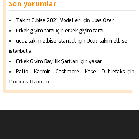
Son yorumlar
için
Takım Elbise 2021 Modelleri
Ulas Özer
için
Erkek giyim tarzı
erkek giyim tarzı
için
ucuz takım elbise istanbul
Ucuz takım elbise
istanbul a
için
Erkek Giyim Bayiilik Şartları
yaşar
için
Palto – Kaşmir – Cashmere – Kaşe – Dublefaks
Durmus Üzümcü