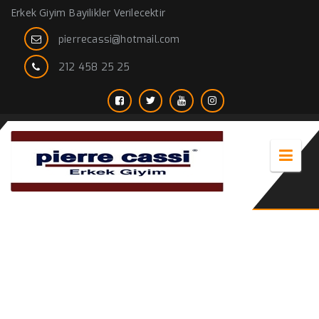
Erkek Giyim Bayilikler Verilecektir
pierrecassi@hotmail.com
212 458 25 25
men’s