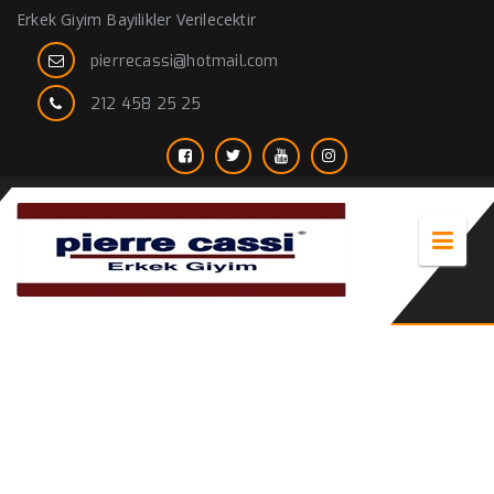
Erkek Giyim Bayilikler Verilecektir
pierrecassi@hotmail.com
212 458 25 25
erkek spor giyim markaları