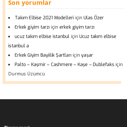
Son yorumlar
için
Takım Elbise 2021 Modelleri
Ulas Özer
için
Erkek giyim tarzı
erkek giyim tarzı
için
ucuz takım elbise istanbul
Ucuz takım elbise
istanbul a
için
Erkek Giyim Bayiilik Şartları
yaşar
için
Palto – Kaşmir – Cashmere – Kaşe – Dublefaks
Durmus Üzümcü