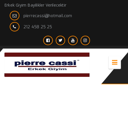
Erkek Giyim Bayilikler Verilecektir
pierrecassi@hotmail.com
212 458 25 25
erkek gömlek bayilik