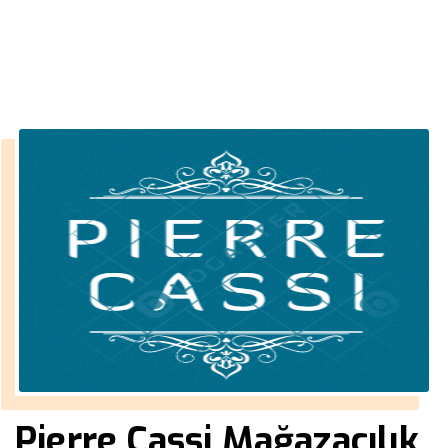
››
erkek gömlek bayilik
Anasayfa
Pierre Cassi Mağazacılık