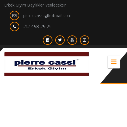
Erkek Giyim Bayilikler Verilecektir
pierrecassi@hotmail.com
212 458 25 25
civil giyim bayilik şartları