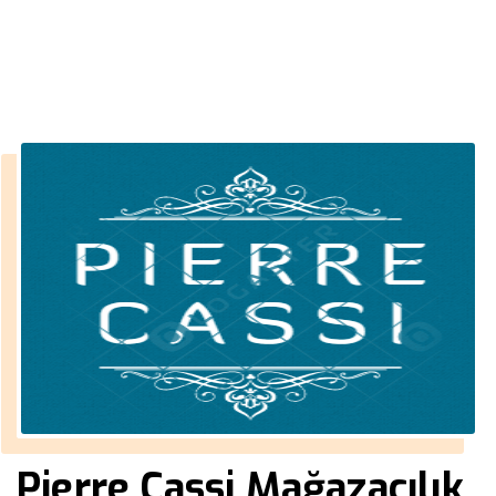
››
civil giyim bayilik şartları
Anasayfa
Pierre Cassi Mağazacılık