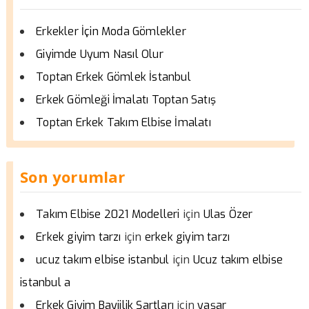
Erkekler İçin Moda Gömlekler
Giyimde Uyum Nasıl Olur
Toptan Erkek Gömlek İstanbul
Erkek Gömleği İmalatı Toptan Satış
Toptan Erkek Takım Elbise İmalatı
Son yorumlar
için
Takım Elbise 2021 Modelleri
Ulas Özer
için
Erkek giyim tarzı
erkek giyim tarzı
için
ucuz takım elbise istanbul
Ucuz takım elbise
istanbul a
için
Erkek Giyim Bayiilik Şartları
yaşar