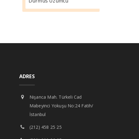
Durmus Üzümcü
ADRES
Nişanca Mah. Türkeli Cad
Mabeyinci Yokuşu No:24 Fatih/
İstanbul
(212) 458 25 25