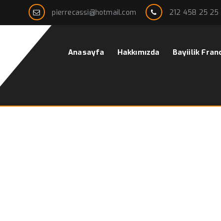
pierrecassi@hotmail.com
212 458 25 25
Anasayfa
Hakkımızda
Bayiilik Fran
ek