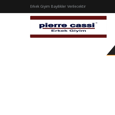
Erkek Giyim Bayilikler Verilecektir
blazer kombinleri erk