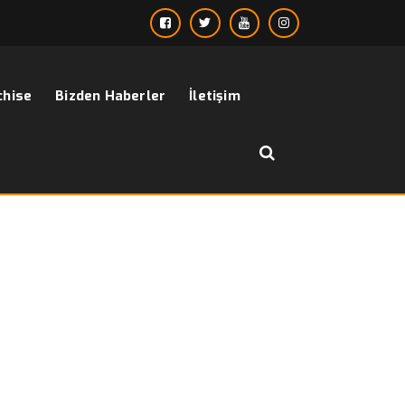
chise
Bizden Haberler
İletişim
››
blazer kombinleri erkek
Anasayfa