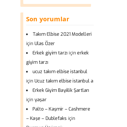
Son yorumlar
Takım Elbise 2021 Modelleri
için
Ulas Özer
için
Erkek giyim tarzı
erkek
giyim tarzı
ucuz takım elbise istanbul
için
Ucuz takım elbise istanbul a
Erkek Giyim Bayiilik Şartları
için
yaşar
Palto – Kaşmir – Cashmere
için
– Kaşe – Dublefaks