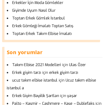
Erkekler İçin Moda Gömlekler
Giyimde Uyum Nasıl Olur
Toptan Erkek Gömlek İstanbul
Erkek Gömleği İmalatı Toptan Satış
Toptan Erkek Takım Elbise İmalatı
Son yorumlar
için
Takım Elbise 2021 Modelleri
Ulas Özer
için
Erkek giyim tarzı
erkek giyim tarzı
için
ucuz takım elbise istanbul
Ucuz takım elbise
istanbul a
için
Erkek Giyim Bayiilik Şartları
yaşar
için
Palto – Kaşmir – Cashmere – Kaşe – Dublefaks