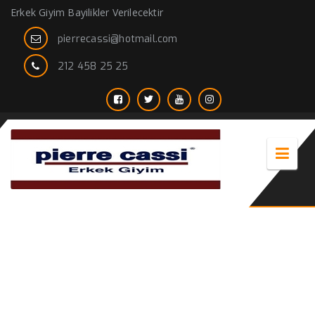
Erkek Giyim Bayilikler Verilecektir
pierrecassi@hotmail.com
212 458 25 25
Yazlık Keten Pantolon