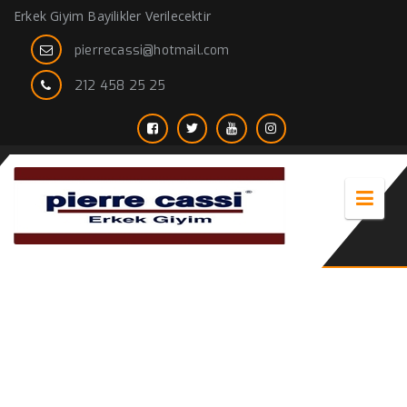
Erkek Giyim Bayilikler Verilecektir
pierrecassi@hotmail.com
212 458 25 25
Uygun Erkek Giyim