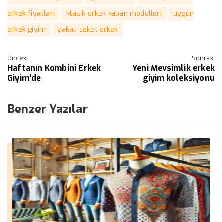
erkek fiyatları
klasik erkek kaban modelleri
uygun
erkek giyim
yakalı ceket erkek
Önceki
Sonraki
Haftanın Kombini Erkek
Yeni Mevsimlik erkek
Giyim’de
giyim koleksiyonu
Benzer Yazılar