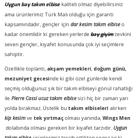
kaliteli olmaz diyebilirsiniz
Uygun bay takım elbise
ama ürünlerimiz Türk Malı olduğu için garanti
kapsamındadır, gençler için
dar kesim takım elbise
o
kadar önemlidir ki gereken yerlerde
zevkini
bay giyim
seven gençler, kıyafet konusunda çok iyi seçimlere
sahiptir.
Özellikle toplantı,
akşam yemekleri
,
doğum günü,
mezuniyet gecesi
nde ki gibi özel günlerde kendi
seçmiş olduğunuz şık bir takım elbiseyi gönül rahatlığı
ile
Pierre Cassi ucuz takım elbise
sizi hiç bir zaman yarı
yolda bırakmaz. Üstelik bu
takım elbiseleri
alırken
kip kesim
ve
tek yırtmaç
olması yanında,
Wings Men
dolabında olması gereken bir kıyafet tarzıdır.
Uygun
takım elbise
ürünlerimiz tercih ettikten sonra iyi ki