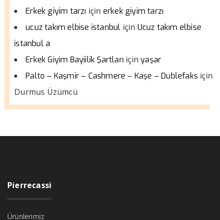
için
Erkek giyim tarzı
erkek giyim tarzı
için
ucuz takım elbise istanbul
Ucuz takım elbise
istanbul a
için
Erkek Giyim Bayiilik Şartları
yaşar
için
Palto – Kaşmir – Cashmere – Kaşe – Dublefaks
Durmus Üzümcü
Pierrecassi
Ürünlerimiz