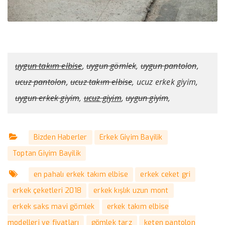
uygun takım elbise
,
uygun gömlek
,
uygun pantolon
,
ucuz pantolon
,
ucuz takım elbise
,
ucuz erkek giyim
,
uygun erkek giyim
,
ucuz giyim
,
uygun giyim
,
Bizden Haberler
Erkek Giyim Bayilik
Toptan Giyim Bayilik
en pahalı erkek takım elbise
erkek ceket gri
erkek çeketleri 2018
erkek kışlık uzun mont
erkek saks mavi gömlek
erkek takım elbise
modelleri ve fiyatları
gömlek tarz
keten pantolon