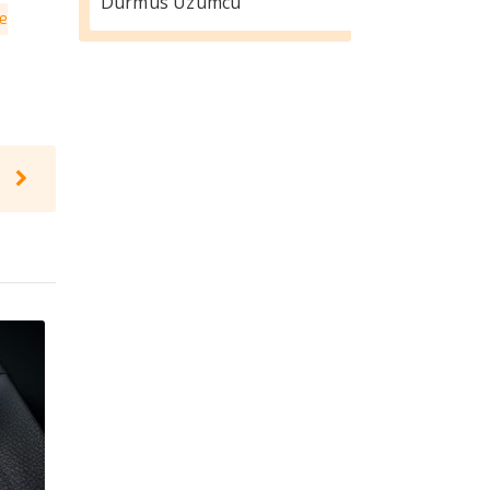
Durmus Üzümcü
se