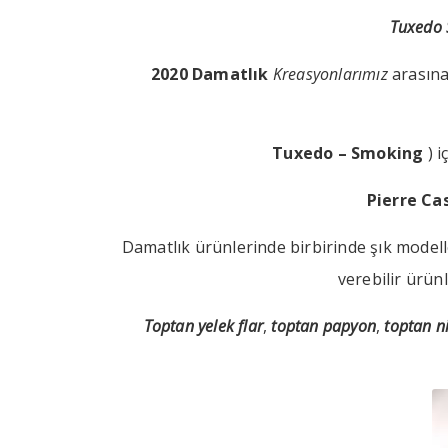
Tuxedo 
2020 Damatlık
Kreasyonlarımız
arasına
Tuxedo – Smoking
) i
Pierre Ca
Damatlık ürünlerinde birbirinde şık modelle
verebilir ürünl
Toptan yelek flar
,
toptan papyon
,
toptan ni