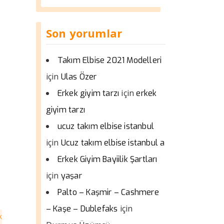
Son yorumlar
Takım Elbise 2021 Modelleri
için
Ulas Özer
için
Erkek giyim tarzı
erkek
giyim tarzı
ucuz takım elbise istanbul
için
Ucuz takım elbise istanbul a
Erkek Giyim Bayiilik Şartları
için
yaşar
Palto – Kaşmir – Cashmere
için
– Kaşe – Dublefaks
k