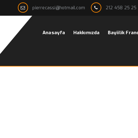
pierrecassi@hotmail.com
212 458 25 25
Anasayfa
Hakkımızda
Bayiilik Fran
deli
Ana