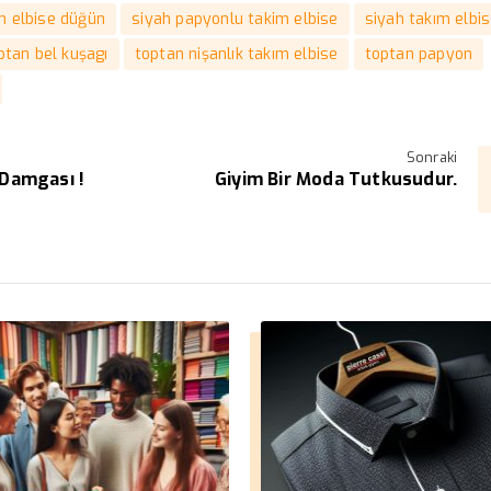
m elbise düğün
siyah papyonlu takim elbise
siyah takım elbi
ptan bel kuşagı
toptan nişanlık takım elbise
toptan papyon
Sonraki
Damgası !
Giyim Bir Moda Tutkusudur.