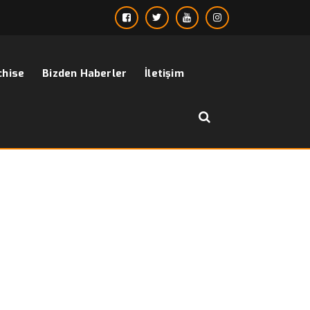
chise
Bizden Haberler
İletişim
››
››
Tuxedo 2020 Gold Modeli
sayfa
Bizden Haberler