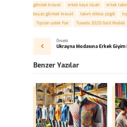
gömlek kravat
erkek kaşe siyah
erkek takı
beyaz gömlek kravat
takım elbise çizgili
to
Toptan yelek flar
Tuxedo 2020 Gold Modeli
Önceki
Ukrayna Modasına Erkek Giyim 
Benzer Yazılar