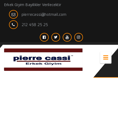
Erkek Giyim Bayilikler Verilecektir
pierrecassi@hotmail.com
212 458 25 25
Tek Ceket – Blazer Ceket