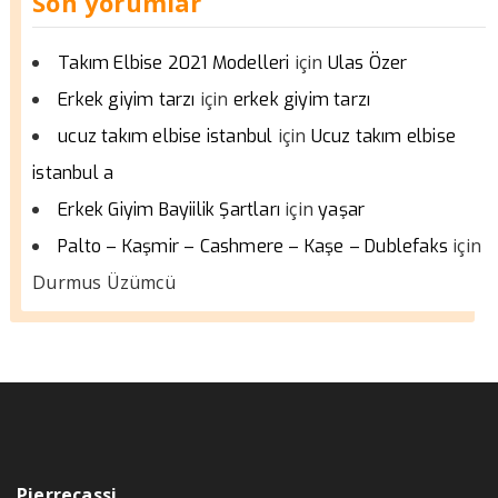
Son yorumlar
için
Takım Elbise 2021 Modelleri
Ulas Özer
için
Erkek giyim tarzı
erkek giyim tarzı
için
ucuz takım elbise istanbul
Ucuz takım elbise
istanbul a
için
Erkek Giyim Bayiilik Şartları
yaşar
için
Palto – Kaşmir – Cashmere – Kaşe – Dublefaks
Durmus Üzümcü
Pierrecassi