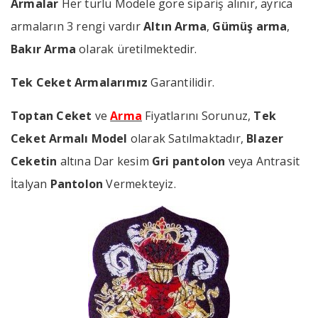
Armalar
Her türlü Modele göre sipariş alınır, ayrıca
armaların 3 rengi vardır
Altın Arma
,
Gümüş arma
,
Bakır Arma
olarak üretilmektedir.
Tek Ceket Armalarımız
Garantilidir.
Toptan Ceket
ve
Arma
Fiyatlarını Sorunuz,
Tek
Ceket Armalı Model
olarak Satılmaktadır,
Blazer
Ceketin
altına Dar kesim
Gri pantolon
veya Antrasit
İtalyan
Pantolon
Vermekteyiz.