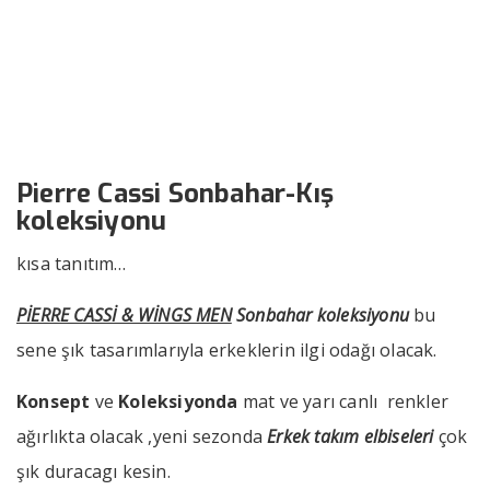
koleksiyonu
››
››
Pierre Cassi Sonbahar-Kış koleks
Anasayfa
Bizden Haberler
Pierre Cassi Sonbahar-Kış
koleksiyonu
kısa tanıtım…
PİERRE CASSİ & WİNGS MEN
Sonbahar koleksiyonu
bu
sene şık tasarımlarıyla erkeklerin ilgi odağı olacak.
Konsept
ve
Koleksiyonda
mat ve yarı canlı renkler
ağırlıkta olacak ,yeni sezonda
Erkek takım elbiseleri
çok
şık duracagı kesin.