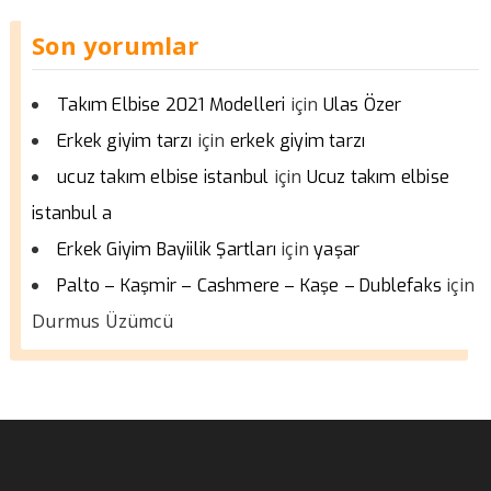
Son yorumlar
için
Takım Elbise 2021 Modelleri
Ulas Özer
için
Erkek giyim tarzı
erkek giyim tarzı
için
ucuz takım elbise istanbul
Ucuz takım elbise
istanbul a
için
Erkek Giyim Bayiilik Şartları
yaşar
için
Palto – Kaşmir – Cashmere – Kaşe – Dublefaks
Durmus Üzümcü