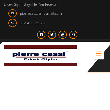
Erkek Giyim Bayilikler Verilecektir
pierrecassi@hotmail.com
212 458 25 25
Pierre Cassi Sonbahar-Kış