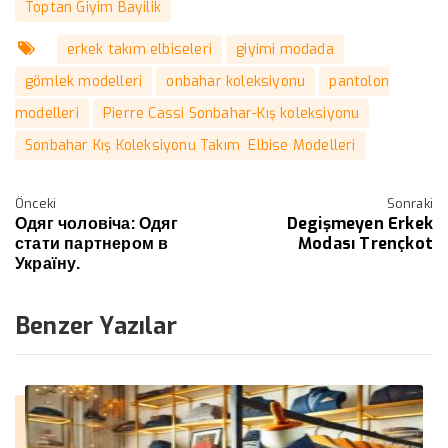
Toptan Giyim Bayilik
erkek takım elbiseleri
giyimi modada
gömlek modelleri
onbahar koleksiyonu
pantolon
modelleri
Pierre Cassi Sonbahar-Kış koleksiyonu
Sonbahar Kış Koleksiyonu Takım Elbise Modelleri
Önceki
Sonraki
Одяг чоловіча: Одяг
Degişmeyen Erkek
стати партнером в
Modası Trençkot
Україну.
Benzer Yazılar