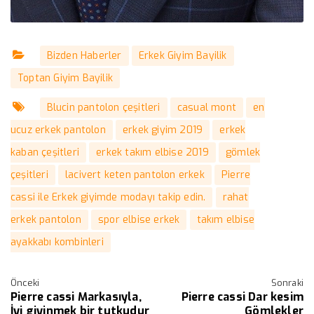
Bizden Haberler
Erkek Giyim Bayilik
Toptan Giyim Bayilik
Blucin pantolon çeşitleri
casual mont
en
ucuz erkek pantolon
erkek giyim 2019
erkek
kaban çeşitleri
erkek takım elbise 2019
gömlek
çeşitleri
lacivert keten pantolon erkek
Pierre
cassi ile Erkek giyimde modayı takip edin.
rahat
erkek pantolon
spor elbise erkek
takım elbise
ayakkabı kombinleri
Önceki
Sonraki
Pierre cassi Markasıyla,
Pierre cassi Dar kesim
İyi giyinmek bir tutkudur
Gömlekler