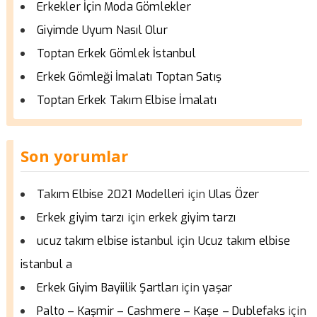
Erkekler İçin Moda Gömlekler
Giyimde Uyum Nasıl Olur
Toptan Erkek Gömlek İstanbul
Erkek Gömleği İmalatı Toptan Satış
Toptan Erkek Takım Elbise İmalatı
Son yorumlar
için
Takım Elbise 2021 Modelleri
Ulas Özer
için
Erkek giyim tarzı
erkek giyim tarzı
için
ucuz takım elbise istanbul
Ucuz takım elbise
istanbul a
için
Erkek Giyim Bayiilik Şartları
yaşar
için
Palto – Kaşmir – Cashmere – Kaşe – Dublefaks