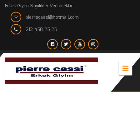
Erkek Giyim Bayilikler Verilecektir
pierrecassi@hotmail.com
212 458 25 25
Pierre cassi ile Erkek