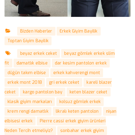
Bizden Haberler
Erkek Giyim Bayilik
Toptan Giyim Bayilik
beyaz erkek ceket
beyaz gömlek erkek slim
fit
damatlık elbise
dar kesim pantolon erkek
düğün takım elbise
erkek kahverengi mont
erkek mont 2018
gri erkek ceket
kareli blazer
ceket
kargo pantolon bay
keten blazer ceket
klasik giyim markaları
kolsuz gömlek erkek
krem rengi damatlık
likralı keten pantolon
nişan
elbisesi erkek
Pierre cassi erkek giyim ürünleri
Neden Tercih etmeliyiz?
sonbahar erkek giyim