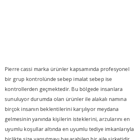
ürünleri Neden Tercih
etmeliyiz?
››
››
Pierre cassi erkek giyim ürünleri 
Anasayfa
Bizden Haberler
Pierre cassi marka ürünler kapsamında profesyonel
bir grup kontrolünde sebep imalat sebep ise
kontrollerden geçmektedir. Bu bölgede insanlara
sunuluyor durumda olan ürünler ile alakalı namına
birçok insanın beklentilerini karşılıyor meydana
gelmesinin yanında kişilerin isteklerini, arzularını en
uyumlu koşullar altında en uyumlu tediye imkanlarıyla
birlikte size yansıtmayı başarabilen bir aile şirketidir.