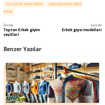
ucuz erkek takım elbise
yelek pantolon takım
erkek
Önceki
Sonraki
Toptan Erkek giyim
Erkek giysi modelleri
çeşitleri
Benzer Yazılar