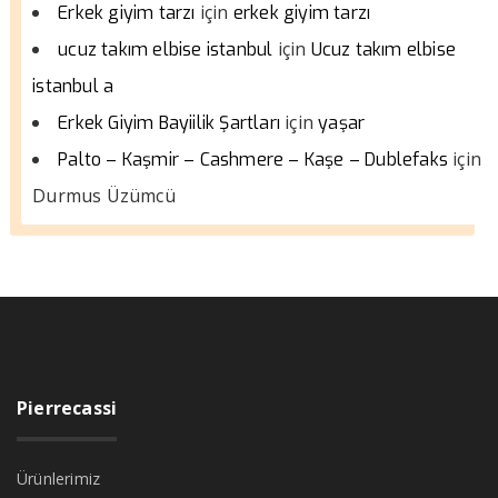
için
Erkek giyim tarzı
erkek giyim tarzı
için
ucuz takım elbise istanbul
Ucuz takım elbise
istanbul a
için
Erkek Giyim Bayiilik Şartları
yaşar
için
Palto – Kaşmir – Cashmere – Kaşe – Dublefaks
Durmus Üzümcü
Pierrecassi
Ürünlerimiz