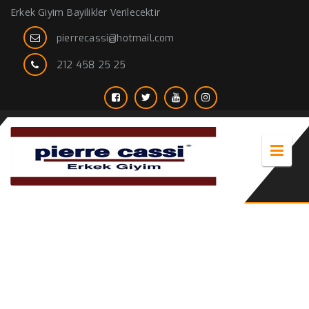
Erkek Giyim Bayilikler Verilecektir
pierrecassi@hotmail.com
212 458 25 25
Pierre cassi erkek giyim