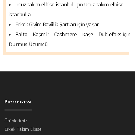
için
ucuz takım elbise istanbul
Ucuz takım elbise
istanbul a
için
Erkek Giyim Bayiilik Şartları
yaşar
için
Palto – Kaşmir – Cashmere – Kaşe – Dublefaks
Durmus Üzümcü
Pierrecassi
Ürünlerimiz
Erkek Takım Elbise