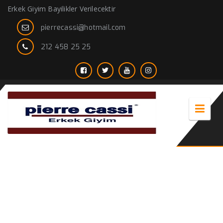
Erkek Giyim Bayilikler Verilecektir
pierrecassi@hotmail.com
212 458 25 25
Klasik Giyim