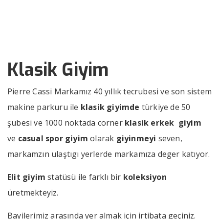
››
››
Klasik Giyim
Anasayfa
Bizden Haberler
Klasik Giyim
Pierre Cassi Markamız 40 yıllık tecrubesi ve son sistem
makine parkuru ile
klasik giyimde
türkiye de 50
şubesi ve 1000 noktada corner
klasik erkek giyim
ve
casual spor giyim
olarak
giyinmeyi
seven,
markamzın ulaştıgı yerlerde markamıza deger katıyor.
Elit giyim
statüsü ile farklı bir
koleksiyon
üretmekteyiz.
Bayilerimiz arasında yer almak için irtibata geçiniz.