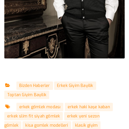
Bizden Haberler
Erkek Giyim Bayilik
Toptan Giyim Bayilik
erkek gömlek modası
erkek haki kaşe kaban
erkek slim fit siyah gömlek
erkek yeni sezon
gömlek
kisa gomlek modelleri
klasik giyim