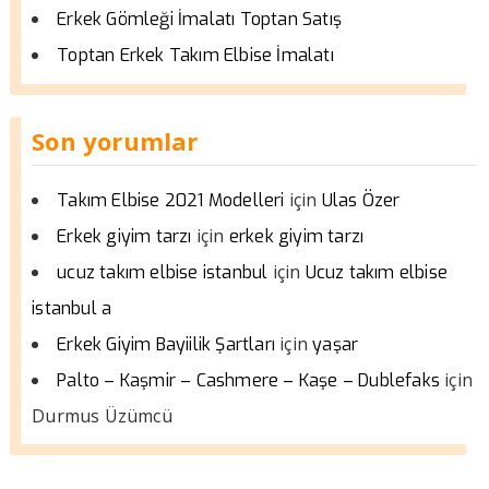
Erkek Gömleği İmalatı Toptan Satış
Toptan Erkek Takım Elbise İmalatı
Son yorumlar
için
Takım Elbise 2021 Modelleri
Ulas Özer
için
Erkek giyim tarzı
erkek giyim tarzı
için
ucuz takım elbise istanbul
Ucuz takım elbise
istanbul a
için
Erkek Giyim Bayiilik Şartları
yaşar
için
Palto – Kaşmir – Cashmere – Kaşe – Dublefaks
Durmus Üzümcü