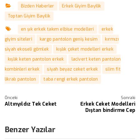
Bizden Haberler
Erkek Giyim Bayilik
Toptan Giyim Bayilik
en şık erkek takım elbise modelleri
erkek
giyim siteleri
kargo pantolon geniş kesim
kırmızı
siyah ekoseli gömlek
kışlık çeket modelleri erkek
kışlık keten pantolon erkek
lacivert keten pantolon
kombinleri erkek
siyah beyaz ceket erkek
slim fit
likralı pantolon
taba rengi erkek pantolon
Önceki
Sonraki
Altınyıldız Tek Ceket
Erkek Ceket Modelleri
Dıştan bindirme Cep
Benzer Yazılar