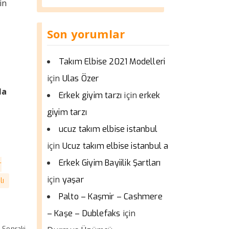
in
Son yorumlar
Takım Elbise 2021 Modelleri
için
Ulas Özer
la
için
Erkek giyim tarzı
erkek
giyim tarzı
ucuz takım elbise istanbul
için
Ucuz takım elbise istanbul a
Erkek Giyim Bayiilik Şartları
r
için
yaşar
lı
Palto – Kaşmir – Cashmere
için
– Kaşe – Dublefaks
Sonraki