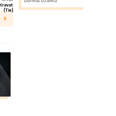
Durmus Üzümcü
 Kravat
(Tie)