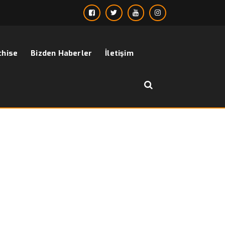
chise
Bizden Haberler
İletişim
››
››
Gömlek – Spor Gömlek Baskılı – (Sports S
sayfa
Bizden Haberler