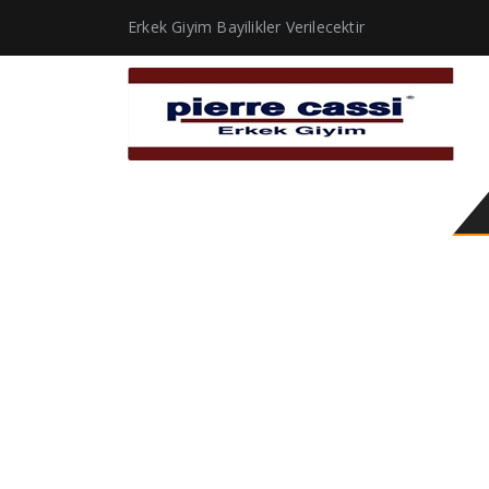
Erkek Giyim Bayilikler Verilecektir
Gömlek – Spor Gömlek 