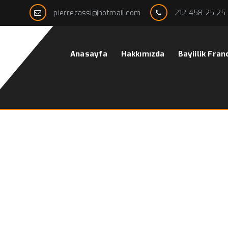
pierrecassi@hotmail.com
212 458 25 25
Anasayfa
Hakkımızda
Bayiilik Fran
Baskılı – (Sports Shirt)
Ana