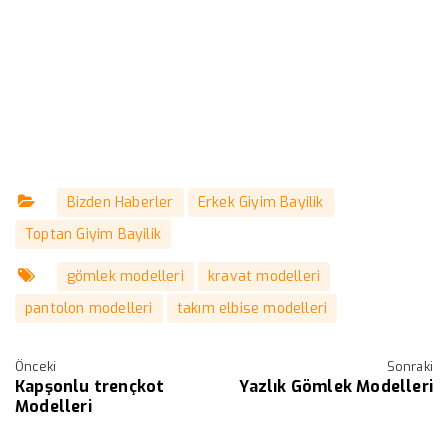
Bizden Haberler
Erkek Giyim Bayilik
Toptan Giyim Bayilik
gömlek modelleri
kravat modelleri
pantolon modelleri
takım elbise modelleri
Önceki
Sonraki
Kapşonlu trençkot
Yazlık Gömlek Modelleri
Modelleri