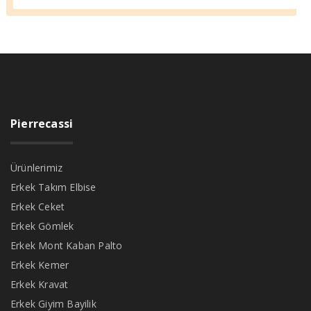
Pierrecassi
Ürünlerimiz
Erkek Takım Elbise
Erkek Ceket
Erkek Gömlek
Erkek Mont Kaban Palto
Erkek Kemer
Erkek Kravat
Erkek Giyim Bayilik