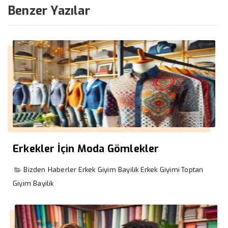
Benzer Yazılar
Erkekler İçin Moda Gömlekler
Bizden Haberler
Erkek Giyim Bayilik
Erkek Giyimi
Toptan
Giyim Bayilik