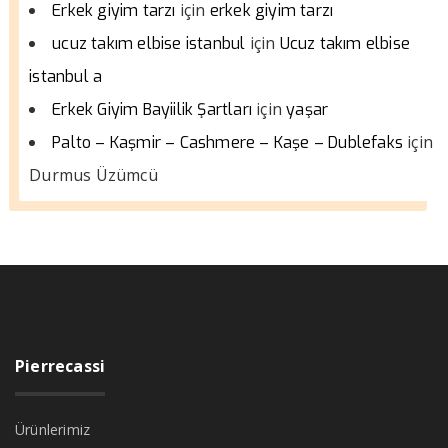
için
Erkek giyim tarzı
erkek giyim tarzı
için
ucuz takım elbise istanbul
Ucuz takım elbise
istanbul a
için
Erkek Giyim Bayiilik Şartları
yaşar
için
Palto – Kaşmir – Cashmere – Kaşe – Dublefaks
Durmus Üzümcü
Pierrecassi
Ürünlerimiz