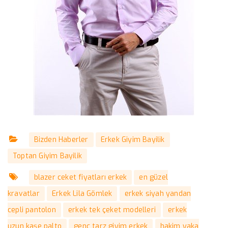
Bizden Haberler
Erkek Giyim Bayilik
Toptan Giyim Bayilik
blazer ceket fiyatları erkek
en güzel
kravatlar
Erkek Lila Gömlek
erkek siyah yandan
cepli pantolon
erkek tek çeket modelleri
erkek
uzun kaşe palto
genç tarz giyim erkek
hakim yaka