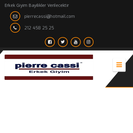
Erkek Giyim Bayilikler Verilecektir
pierrecassi@hotmail.com
212 458 25 25
Erkek Lila Gömlek