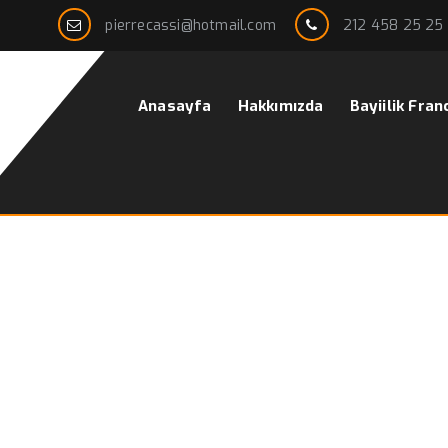
pierrecassi@hotmail.com
212 458 25 25
Anasayfa
Hakkımızda
Bayiilik Fran
elleri
Ana