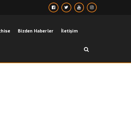
chise
Bizden Haberler
İletişim
››
››
Erkek Klasik Giyim Modelleri
sayfa
Bizden Haberler