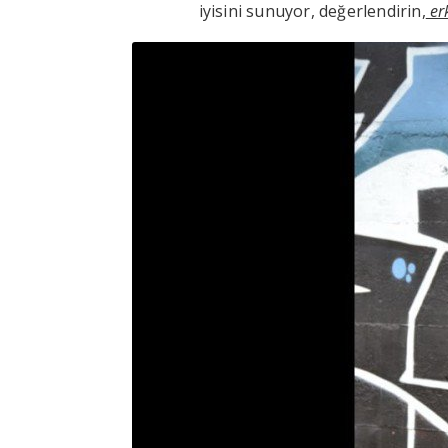
iyisini sunuyor, değerlendirin,
erk