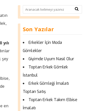
atın
lek,
Son Yazılar
Erkekler İçin Moda
0 yılı
dınlar
Gömlekler
k şey
Giyimde Uyum Nasıl Olur
Toptan Erkek Gömlek
İstanbul
lbise,
Erkek Gömleği İmalatı
 de
Toptan Satış
Toptan Erkek Takım Elbise
ze en
İmalatı