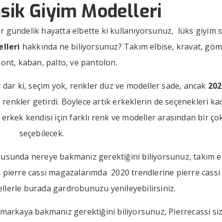
sik Giyim Modelleri
er gündelik hayatta elbette ki kullanıyorsunuz, lüks giyim s
lleri
hakkında ne biliyorsunuz? Takım elbise, kravat, göm
ont, kaban, palto, ve pantolon.
r dar ki, seçim yok, renkler düz ve modeller sade, ancak
202
 renkler getirdi. Böylece artık erkeklerin de seçenekleri ka
 erkek kendisi için farklı renk ve modeller arasından bir ço
seçebilecek.
nusunda nereye bakmanız gerektiğini biliyorsunuz, takım e
in pierre cassi magazalarımda 2020 trendlerine pierre cassi
ellerle burada gardrobunuzu yenileyebilirsiniz.
gi markaya bakmanız gerektiğini biliyorsunuz, Pierrecassi si