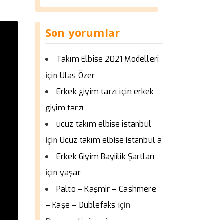
Son yorumlar
Takım Elbise 2021 Modelleri
için
Ulas Özer
için
Erkek giyim tarzı
erkek
giyim tarzı
ucuz takım elbise istanbul
için
Ucuz takım elbise istanbul a
Erkek Giyim Bayiilik Şartları
için
yaşar
Palto – Kaşmir – Cashmere
için
– Kaşe – Dublefaks