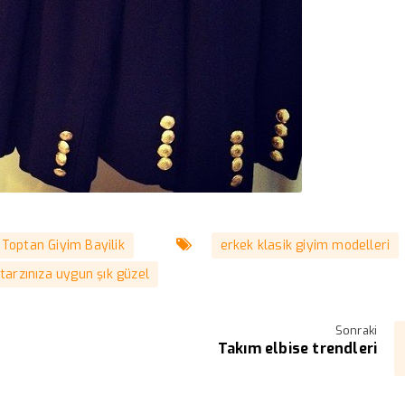
Toptan Giyim Bayilik
erkek klasik giyim modelleri
tarzınıza uygun şık güzel
Sonraki
Takım elbise trendleri