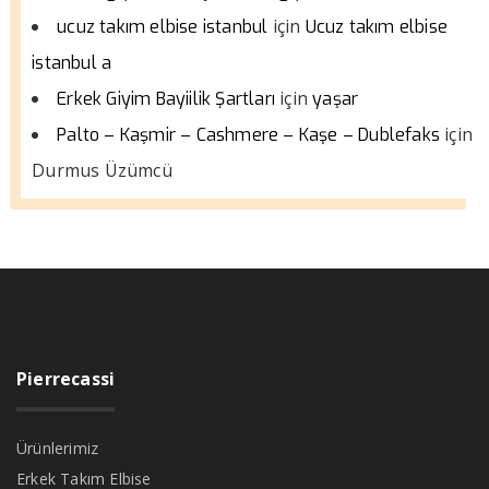
için
ucuz takım elbise istanbul
Ucuz takım elbise
istanbul a
için
Erkek Giyim Bayiilik Şartları
yaşar
için
Palto – Kaşmir – Cashmere – Kaşe – Dublefaks
Durmus Üzümcü
Pierrecassi
Ürünlerimiz
Erkek Takım Elbise