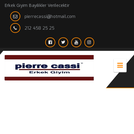
Erkek Giyim Bayilikler Verilecektir
pierrecassi@hotmail.com
212 458 25 25
Erkek Kıyafet Seçimi