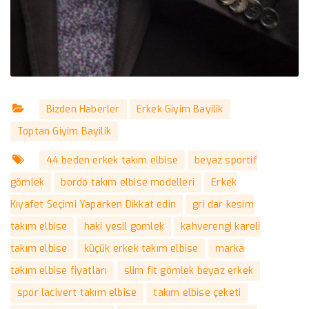
Bizden Haberler
Erkek Giyim Bayilik
Toptan Giyim Bayilik
44 beden erkek takım elbise
beyaz sportif
gömlek
bordo takım elbise modelleri
Erkek
Kıyafet Seçimi Yaparken Dikkat edin
gri dar kesim
takım elbise
haki yesil gomlek
kahverengi kareli
takım elbise
küçük erkek takım elbise
marka
takım elbise fiyatları
slim fit gömlek beyaz erkek
spor lacivert takım elbise
takım elbise çeketi